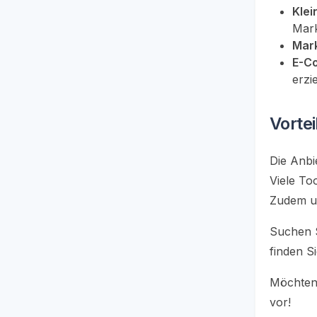
Klei
Mark
Mark
E-C
erzi
Vortei
Die Anbi
Viele To
Zudem u
Suchen S
finden S
Möchten 
vor!