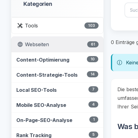
Kategorien
Tools
103
0 Einträge
Webseiten
61
Content-Optimierung
10
Keine
Content-Strategie-Tools
14
Die best
Local SEO-Tools
7
umfassen
Mobile SEO-Analyse
4
Ihrer Se
On-Page-SEO-Analyse
1
Was b
Rank Tracking
5