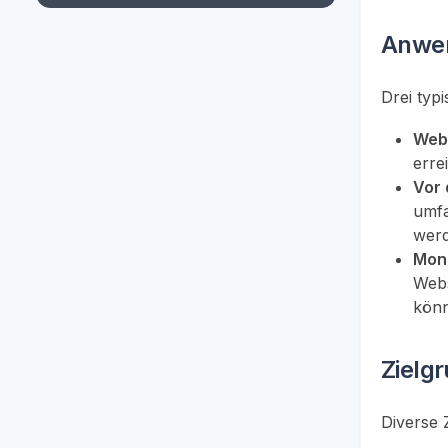
Anwen
Drei typ
Webs
erre
Vor 
umfa
werd
Moni
Webs
kön
Zielg
Diverse 