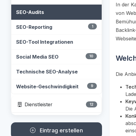
In der K
SEO-Audits
von Webs
Bemühung
SEO-Reporting
1
Backlink
Webseite
SEO-Tool Integrationen
Social Media SEO
10
Welch
Technische SEO-Analyse
Die Anbi
Website-Geschwindigkeit
9
Tec
Lade
Key
Dienstleister
12
Die 
Kon
absc
Eintrag erstellen
eins