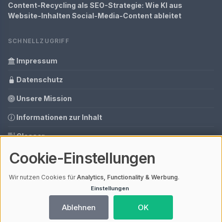
Content-Recycling als SEO-Strategie: Wie KI aus
Website-Inhalten Social-Media-Content ableitet
SCHNELLZUGRIFF
Impressum
Datenschutz
Unsere Mission
Informationen zur Inhalt
Glossar
Cookie-Einstellungen
Ihre Datenschutzeinstellungen
Media Daten
Wir nutzen Cookies für
Analytics, Functionality & Werbung
.
Einstellungen
Ablehnen
OK
© 2026 SEO Analyse Tools | V4.1
Mit einem
ⓘ Affiliate-Link
gekennzeichnete Links unterstützen unsere