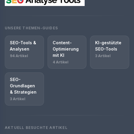
UNSERE THEMEN-GUIDES
SEO-Tools &
Content-
KI-gestützte
Analysen
Optimierung
SEO-Tools
mit KI
94 Artikel
3 Artikel
4 Artikel
SEO-
Grundlagen
& Strategien
3 Artikel
AKTUELL BESUCHTE ARTIKEL